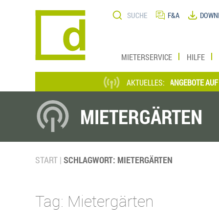
Direkt
Suche
zum
F&A
DOWN
Inhalt
MIETERSERVICE
HILFE
*** AKTUELLE STELLENANGEBOTE AUF EINEN
AKTUELLES:
MIETERGÄRTEN
START
SCHLAGWORT: MIETERGÄRTEN
Tag: Mietergärten