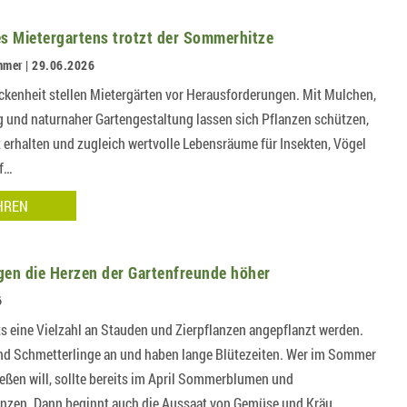
es Mietergartens trotzt der Sommerhitze
mmer | 29.06.2026
kenheit stellen Mietergärten vor Herausforderungen. Mit Mulchen,
 und naturnaher Gartengestaltung lassen sich Pflanzen schützen,
 erhalten und zugleich wertvolle Lebensräume für Insekten, Vögel
af…
HREN
gen die Herzen der Gartenfreunde höher
6
ts eine Vielzahl an Stauden und Zierpflanzen angepflanzt werden.
und Schmetterlinge an und haben lange Blütezeiten. Wer im Sommer
eßen will, sollte bereits im April Sommerblumen und
nzen. Dann beginnt auch die Aussaat von Gemüse und Kräu…