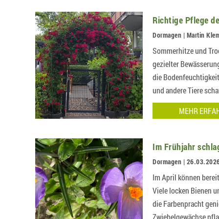
Richtige Pflege d
Dormagen | Martin Kle
Sommerhitze und Troc
gezielter Bewässerung
die Bodenfeuchtigkeit
und andere Tiere sch
MEHR ERFA
Im Frühjahr schla
Dormagen | 26.03.202
Im April können berei
Viele locken Bienen 
die Farbenpracht geni
Zwiebelgewächse pfla