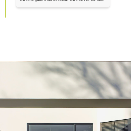
speichern und vervielfältigen, wenn und soweit
der Inhalt nicht verändert wird. Dabei ist als
Quelle
https://bgd-wohnen.de/
und als
Urheberrechtsvermerk die Baugenossenschaft
Dormagen eG anzugeben. Eine gewerbliche
Verwendung oder gewerbliche Weitergabe an
Dritte ist nicht gestattet. Die Urheberrechte
liegen bei der Baugenossenschaft Dormagen
eG, es sei denn, ein anderer Urheber ist
angegeben, z.B. bei Bildern und Fotos von
Fotostock-Anbietern. In diesen Fällen wenden
Sie sich bitte an den jeweiligen Rechteinhaber,
wenn Sie das Material verwenden wollen.