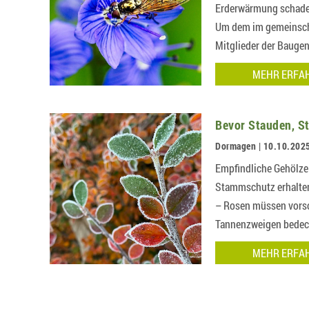
Erderwärmung schadet 
Um dem im gemeinscha
Mitglieder der Bauge
MEHR ERFA
Bevor Stauden, S
Dormagen | 10.10.202
Empfindliche Gehölze
Stammschutz erhalten
– Rosen müssen vorso
Tannenzweigen bedeck
MEHR ERFA