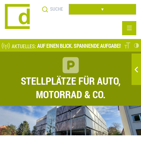
Direkt
Suche
zum
▼
Inhalt
GEBOTE AUF EINEN BLICK. SPANNENDE AUFGABENFELDER AUF ALLEN
AKTUELLES:
STELLPLÄTZE FÜR AUTO,
MOTORRAD & CO.