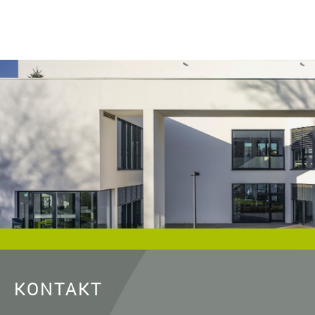
wohnen.de/
und als Urheberrechtsvermerk die
Baugenossenschaft Dormagen eG anzugeben. Eine
gewerbliche Verwendung oder gewerbliche Weitergabe an
Dritte ist nicht gestattet. Die Urheberrechte liegen bei der
Baugenossenschaft Dormagen eG, es sei denn, ein anderer
Urheber ist angegeben, z.B. bei Bildern und Fotos von
Fotostock-Anbietern. In diesen Fällen wenden Sie sich bitte an
den jeweiligen Rechteinhaber, wenn Sie das Material
verwenden wollen.
KONTAKT