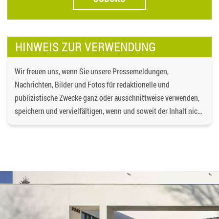
HINWEIS ZUR VERWENDUNG
Wir freuen uns, wenn Sie unsere Pressemeldungen,
Nachrichten, Bilder und Fotos für redaktionelle und
publizistische Zwecke ganz oder ausschnittweise verwenden,
speichern und vervielfältigen, wenn und soweit der Inhalt nicht
verändert wird. Dabei ist als Quelle
https://bgd-
wohnen.de/
und als Urheberrechtsvermerk die
Baugenossenschaft Dormagen eG anzugeben. Eine
gewerbliche Verwendung oder gewerbliche Weitergabe an
Dritte ist nicht gestattet. Die Urheberrechte liegen bei der
Baugenossenschaft Dormagen eG, es sei denn, ein anderer
Urheber ist angegeben, z.B. bei Bildern und Fotos von
Fotostock-Anbietern. In diesen Fällen wenden Sie sich bitte an