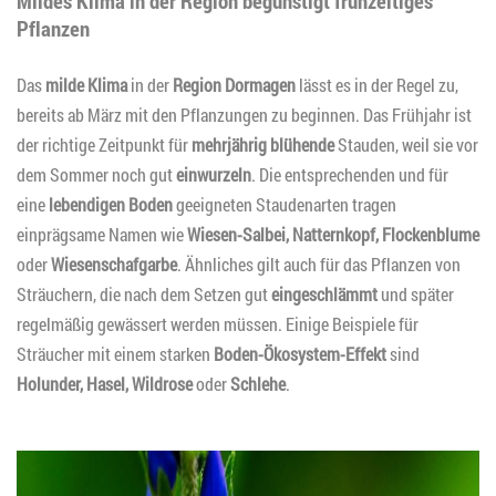
Mildes Klima in der Region begünstigt frühzeitiges
Pflanzen
Das
milde Klima
in der
Region Dormagen
lässt es in der Regel zu,
bereits ab März mit den Pflanzungen zu beginnen. Das Frühjahr ist
der richtige Zeitpunkt für
mehrjährig blühende
Stauden, weil sie vor
dem Sommer noch gut
einwurzeln
. Die entsprechenden und für
eine
lebendigen Boden
geeigneten Staudenarten tragen
einprägsame Namen wie
Wiesen-Salbei, Natternkopf, Flockenblume
oder
Wiesenschafgarbe
. Ähnliches gilt auch für das Pflanzen von
Sträuchern, die nach dem Setzen gut
eingeschlämmt
und später
regelmäßig gewässert werden müssen. Einige Beispiele für
Sträucher mit einem starken
Boden-Ökosystem-Effekt
sind
Holunder, Hasel, Wildrose
oder
Schlehe
.