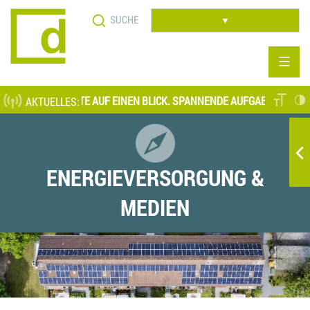
Direkt
Suche
zum
▼
Inhalt
LLENANGEBOTE AUF EINEN BLICK. SPANNENDE AUFGABENFELDER AUF
AKTUELLES:
ENERGIEVERSORGUNG &
MEDIEN