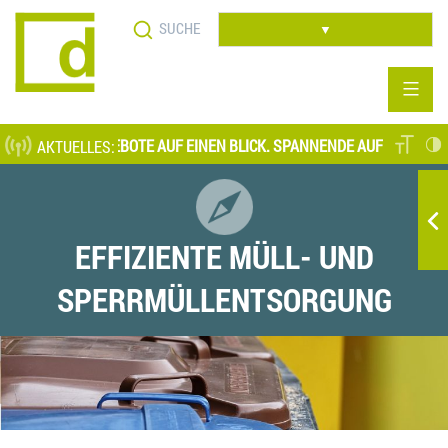
Direkt
Suche
zum
▼
Inhalt
LE STELLENANGEBOTE AUF EINEN BLICK. SPANNENDE AUFGABENFELDE
AKTUELLES:
EFFIZIENTE MÜLL- UND
SPERRMÜLLENTSORGUNG