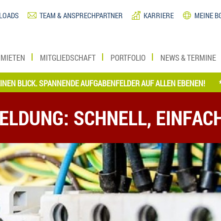
LOADS
TEAM & ANSPRECHPARTNER
KARRIERE
MEINE B
MIETEN
MITGLIEDSCHAFT
PORTFOLIO
NEWS & TERMINE
BLICK. SPANNENDE AUFGABENFELDER AUF ALLEN EBENEN!
*** JE
ELDUNG: SCHNELL, EINFAC