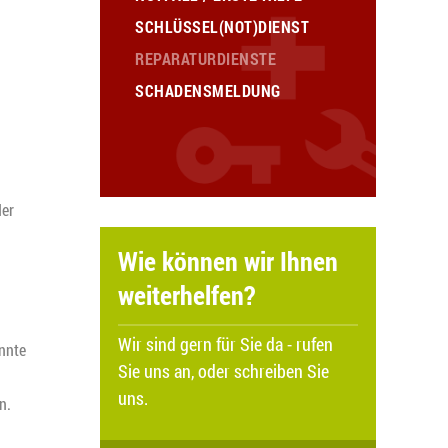
SCHLÜSSEL(NOT)DIENST
REPARATURDIENSTE
SCHADENSMELDUNG
er
Wie können wir Ihnen
weiterhelfen?
Wir sind gern für Sie da - rufen
nnte
Sie uns an, oder schreiben Sie
uns.
n.