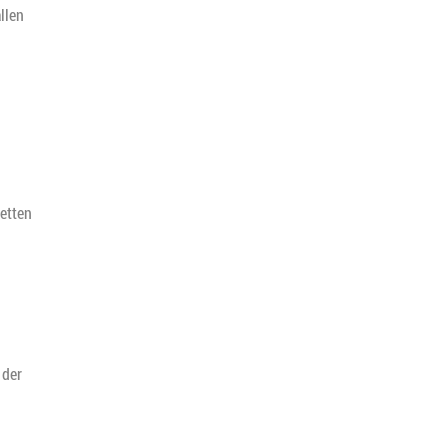
llen
etten
 der