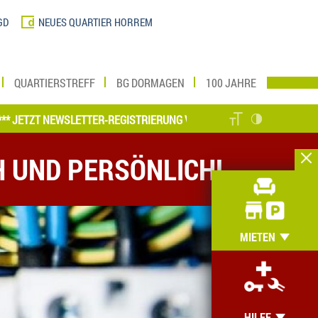
GD
NEUES QUARTIER HORREM
QUARTIERSTREFF
BG DORMAGEN
100 JAHRE
TZT NEWSLETTER-REGISTRIERUNG VORNEHMEN UND MEIN ZUHAUSE ON
H UND PERSÖNLICH!
MIETEN
HILFE