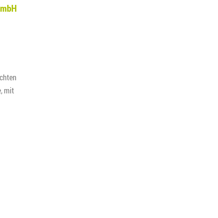
GmbH
ichten
, mit