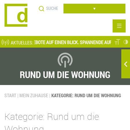
Direkt
Suche
zum
▼
Inhalt
 STELLENANGEBOTE AUF EINEN BLICK. SPANNENDE AUFGABENFELDER 
AKTUELLES:
RUND UM DIE WOHNUNG
START
MEIN ZUHAUSE
KATEGORIE: RUND UM DIE WOHNUNG
Kategorie: Rund um die
Wohnung