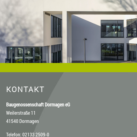
Baugenossenschaft Dormagen eG, es sei denn, ein anderer
Urheber ist angegeben, z.B. bei Bildern und Fotos von
Fotostock-Anbietern. In diesen Fällen wenden Sie sich bitte an
den jeweiligen Rechteinhaber, wenn Sie das Material
verwenden wollen.
KONTAKT
Baugenossenschaft Dormagen eG
Weilerstraße 11
41540 Dormagen
Telefon: 02133 2509-0