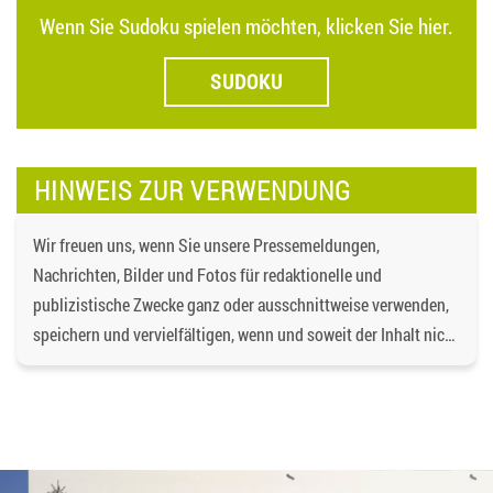
Wenn Sie Sudoku spielen möchten, klicken Sie hier.
SUDOKU
HINWEIS ZUR VERWENDUNG
Wir freuen uns, wenn Sie unsere Pressemeldungen,
Nachrichten, Bilder und Fotos für redaktionelle und
publizistische Zwecke ganz oder ausschnittweise verwenden,
speichern und vervielfältigen, wenn und soweit der Inhalt nicht
verändert wird. Dabei ist als Quelle
https://bgd-
wohnen.de/
und als Urheberrechtsvermerk die
Baugenossenschaft Dormagen eG anzugeben. Eine
gewerbliche Verwendung oder gewerbliche Weitergabe an
Dritte ist nicht gestattet. Die Urheberrechte liegen bei der