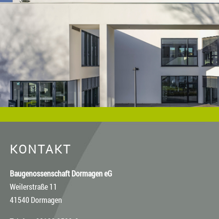
Baugenossenschaft Dormagen eG, es sei denn, ein anderer
Urheber ist angegeben, z.B. bei Bildern und Fotos von
Fotostock-Anbietern. In diesen Fällen wenden Sie sich bitte an
den jeweiligen Rechteinhaber, wenn Sie das Material
verwenden wollen.
KONTAKT
Baugenossenschaft Dormagen eG
Weilerstraße 11
41540 Dormagen