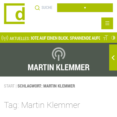
Direkt
Suche
zum
▼
Inhalt
TELLENANGEBOTE AUF EINEN BLICK. SPANNENDE AUFGABENFELDER A
AKTUELLES:
MARTIN KLEMMER
START
SCHLAGWORT: MARTIN KLEMMER
Tag: Martin Klemmer