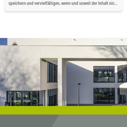
speichern und vervielfältigen, wenn und soweit der Inhalt nicht
verändert wird. Dabei ist als Quelle
https://bgd-
wohnen.de/
und als Urheberrechtsvermerk die
Baugenossenschaft Dormagen eG anzugeben. Eine
gewerbliche Verwendung oder gewerbliche Weitergabe an
Dritte ist nicht gestattet. Die Urheberrechte liegen bei der
Baugenossenschaft Dormagen eG, es sei denn, ein anderer
Urheber ist angegeben, z.B. bei Bildern und Fotos von
Fotostock-Anbietern. In diesen Fällen wenden Sie sich bitte an
den jeweiligen Rechteinhaber, wenn Sie das Material
verwenden wollen.