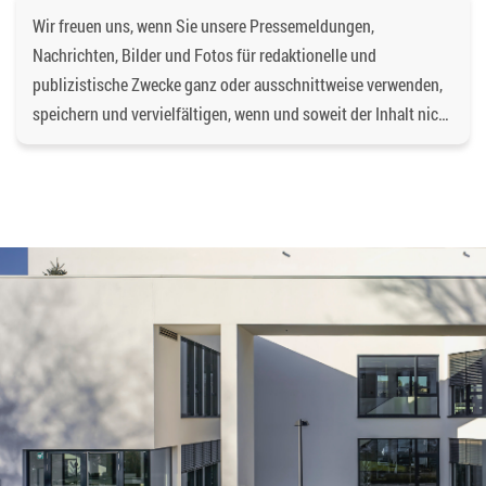
Wir freuen uns, wenn Sie unsere Pressemeldungen,
Nachrichten, Bilder und Fotos für redaktionelle und
publizistische Zwecke ganz oder ausschnittweise verwenden,
speichern und vervielfältigen, wenn und soweit der Inhalt nicht
verändert wird. Dabei ist als Quelle
https://bgd-
wohnen.de/
und als Urheberrechtsvermerk die
Baugenossenschaft Dormagen eG anzugeben. Eine
gewerbliche Verwendung oder gewerbliche Weitergabe an
Dritte ist nicht gestattet. Die Urheberrechte liegen bei der
Baugenossenschaft Dormagen eG, es sei denn, ein anderer
Urheber ist angegeben, z.B. bei Bildern und Fotos von
Fotostock-Anbietern. In diesen Fällen wenden Sie sich bitte an
den jeweiligen Rechteinhaber, wenn Sie das Material
verwenden wollen.