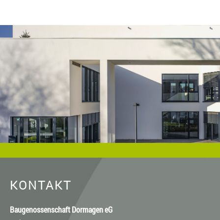
Baugenossenschaft Dormagen eG anzugeben. Eine
gewerbliche Verwendung oder gewerbliche Weitergabe an
Dritte ist nicht gestattet. Die Urheberrechte liegen bei der
Baugenossenschaft Dormagen eG, es sei denn, ein anderer
Urheber ist angegeben, z.B. bei Bildern und Fotos von
Fotostock-Anbietern. In diesen Fällen wenden Sie sich bitte an
den jeweiligen Rechteinhaber, wenn Sie das Material
verwenden wollen.
KONTAKT
Baugenossenschaft Dormagen eG