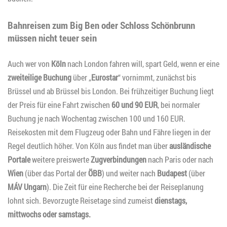
Bahnreisen zum Big Ben oder Schloss Schönbrunn
müssen nicht teuer sein
Auch wer von
Köln
nach London fahren will, spart Geld, wenn er eine
zweiteilige Buchung
über „
Eurostar
“ vornimmt, zunächst bis
Brüssel und ab Brüssel bis London. Bei frühzeitiger Buchung liegt
der Preis für eine Fahrt zwischen
60 und 90 EUR
, bei normaler
Buchung je nach Wochentag zwischen 100 und 160 EUR.
Reisekosten mit dem Flugzeug oder Bahn und Fähre liegen in der
Regel deutlich höher. Von Köln aus findet man über
ausländische
Portale
weitere preiswerte
Zugverbindungen
nach Paris oder nach
Wien
(über das Portal der
ÖBB
) und weiter nach
Budapest
(über
MÁV Ungarn
). Die Zeit für eine Recherche bei der Reiseplanung
lohnt sich. Bevorzugte Reisetage sind zumeist
dienstags,
mittwochs oder samstags.