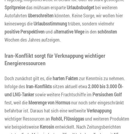
Spritpreise
das mühsam ersparte
Urlaubsbudget
bei weiteren
Autofahrten
überschreiten
könnten. Keine Sorge, wir wollen hier
keineswegs die
Urlaubsstimmung
trüben, sondern vielmehr
positive Perspektiven
und a
lternative Wege
in den
schönsten
Wochen des Jahres aufzeigen.
Iran-Konflikt sorgt für Verknappung wichtiger
Energieressourcen
Doch zunächst gilt es, die
harten Fakten
zur Kenntnis zu nehmen.
Infolge des
Iran-Konflikts
sitzen aktuell etwa
2.000 bis 3.000 Öl-
und LNG-Tanker
sowie weitere Frachtschiffe im
Persischen Golf
fest, weil die
Meerenge von Hormus
nur noch sehr eingeschränkt
befahrbar ist. Daraus hat sich eine weltweite
Verknappung
wichtiger Ressourcen an
Rohöl, Flüssiggas
und weiteren Produkten
wie beispielsweise
Kerosin
entwickelt. Nach Zeitungsberichten