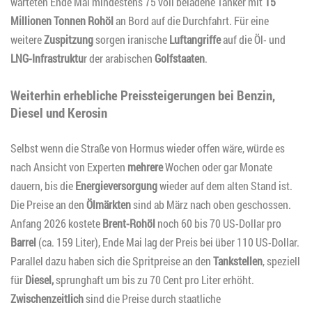
warteten Ende Mai mindestens 75 voll beladene Tanker mit
15
Millionen Tonnen Rohöl
an Bord auf die Durchfahrt. Für eine
weitere
Zuspitzung
sorgen iranische
Luftangriffe
auf die Öl- und
LNG-Infrastruktu
r der arabischen
Golfstaaten
.
Weiterhin erhebliche Preissteigerungen bei Benzin,
Diesel und Kerosin
Selbst wenn die Straße von Hormus wieder offen wäre, würde es
nach Ansicht von Experten
mehrere
Wochen oder gar Monate
dauern, bis die
Energieversorgung
wieder auf dem alten Stand ist.
Die Preise an den
Ölmärkten
sind ab März nach oben geschossen.
Anfang 2026 kostete
Brent-Rohöl
noch 60 bis 70 US-Dollar pro
Barrel
(ca. 159 Liter), Ende Mai lag der Preis bei über 110 US-Dollar.
Parallel dazu haben sich die Spritpreise an den
Tankstellen
, speziell
für
Diesel,
sprunghaft um bis zu 70 Cent pro Liter erhöht.
Zwischenzeitlich
sind die Preise durch staatliche