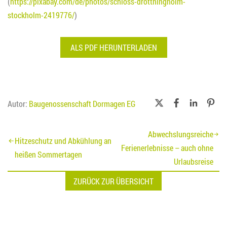
(
https://pixabay.com/de/photos/schloss-drottningholm-
stockholm-2419776/
)
ALS PDF HERUNTERLADEN
Autor:
Baugenossenschaft Dormagen EG
Beitragsnavigation
Abwechslungsreiche
Hitzeschutz und Abkühlung an
Ferienerlebnisse – auch ohne
heißen Sommertagen
Urlaubsreise
ZURÜCK ZUR ÜBERSICHT