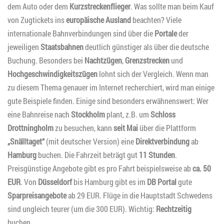
dem Auto oder dem
Kurzstreckenflieger
. Was sollte man beim Kauf
von Zugtickets ins
europäische Ausland
beachten? Viele
internationale Bahnverbindungen sind über die
Portale
der
jeweiligen
Staatsbahnen
deutlich günstiger als über die deutsche
Buchung. Besonders bei
Nachtzügen
,
Grenzstrecken
und
Hochgeschwindigkeitszügen
lohnt sich der Vergleich. Wenn man
zu diesem Thema genauer im Internet recherchiert, wird man einige
gute Beispiele finden. Einige sind besonders erwähnenswert: Wer
eine Bahnreise nach
Stockholm
plant, z.B. um
Schloss
Drottningholm
zu besuchen, kann
seit Mai
über die Plattform
„Snälltaget“
(mit deutscher Version) eine
Direktverbindung
ab
Hamburg
buchen. Die Fahrzeit beträgt gut
11 Stunden
.
Preisgünstige Angebote gibt es pro Fahrt beispielsweise ab
ca. 50
EUR
. Von
Düsseldorf
bis Hamburg gibt es im
DB Portal
gute
Sparpreisangebote
ab 29 EUR. Flüge in die Hauptstadt Schwedens
sind ungleich teurer (um die 300 EUR). Wichtig:
Rechtzeitig
buchen.