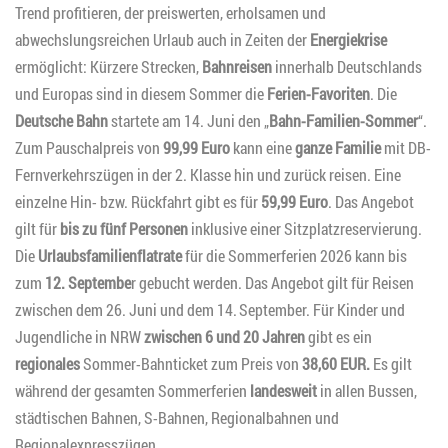
Trend profitieren, der preiswerten, erholsamen und
abwechslungsreichen Urlaub auch in Zeiten der
Energiekrise
ermöglicht: Kürzere Strecken,
Bahnreisen
innerhalb Deutschlands
und Europas sind in diesem Sommer die
Ferien-Favoriten
. Die
Deutsche Bahn
startete am 14. Juni den „
Bahn-Familien-Sommer
“.
Zum Pauschalpreis von
99,99 Euro
kann eine
ganze Familie
mit DB-
Fernverkehrszügen in der 2. Klasse hin und zurück reisen. Eine
einzelne Hin- bzw. Rückfahrt gibt es für
59,99 Euro
. Das Angebot
gilt für
bis zu fünf Personen
inklusive einer Sitzplatzreservierung.
Die
Urlaubsfamilienflatrate
für die Sommerferien 2026 kann bis
zum
12. Septembe
r gebucht werden. Das Angebot gilt für Reisen
zwischen dem 26. Juni und dem 14. September. Für Kinder und
Jugendliche in NRW
zwischen 6 und 20 Jahren
gibt es ein
regionales
Sommer-Bahnticket zum Preis von
38,60 EUR.
Es gilt
während der gesamten Sommerferien
landesweit
in allen Bussen,
städtischen Bahnen, S-Bahnen, Regionalbahnen und
Regionalexpresszügen.