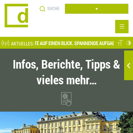
Direkt
Suche
zum
▼
Inhalt
ELLENANGEBOTE AUF EINEN BLICK. SPANNENDE AUFGABENFELDER AU
AKTUELLES:
Infos, Berichte, Tipps &
vieles mehr…