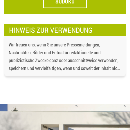
SUDOKU
HINWEIS ZUR VERWENDUNG
Wir freuen uns, wenn Sie unsere Pressemeldungen,
Nachrichten, Bilder und Fotos für redaktionelle und
publizistische Zwecke ganz oder ausschnittweise verwenden,
speichern und vervielfältigen, wenn und soweit der Inhalt nicht
verändert wird. Dabei ist als Quelle
https://bgd-
wohnen.de/
und als Urheberrechtsvermerk die
Baugenossenschaft Dormagen eG anzugeben. Eine
gewerbliche Verwendung oder gewerbliche Weitergabe an
Dritte ist nicht gestattet. Die Urheberrechte liegen bei der
Baugenossenschaft Dormagen eG, es sei denn, ein anderer
Urheber ist angegeben, z.B. bei Bildern und Fotos von