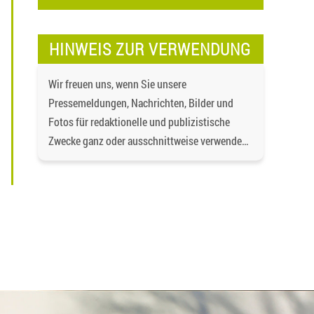
HINWEIS ZUR VERWENDUNG
Wir freuen uns, wenn Sie unsere
Pressemeldungen, Nachrichten, Bilder und
Fotos für redaktionelle und publizistische
Zwecke ganz oder ausschnittweise verwenden,
speichern und vervielfältigen, wenn und soweit
der Inhalt nicht verändert wird. Dabei ist als
Quelle
https://bgd-wohnen.de/
und als
Urheberrechtsvermerk die Baugenossenschaft
Dormagen eG anzugeben. Eine gewerbliche
Verwendung oder gewerbliche Weitergabe an
Dritte ist nicht gestattet. Die Urheberrechte
liegen bei der Baugenossenschaft Dormagen
eG, es sei denn, ein anderer Urheber ist