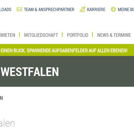
LOADS
TEAM & ANSPRECHPARTNER
KARRIERE
MEINE B
MIETEN
MITGLIEDSCHAFT
PORTFOLIO
NEWS & TERMINE
N BLICK. SPANNENDE AUFGABENFELDER AUF ALLEN EBENEN!
*** 
-WESTFALEN
EN
alen