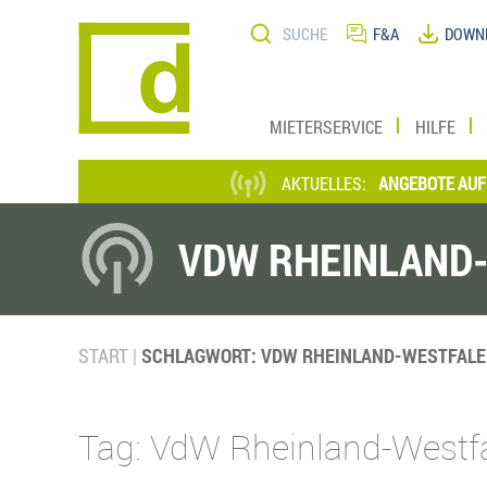
Direkt
Suche
zum
F&A
DOWN
Inhalt
MIETERSERVICE
HILFE
*** AKTUELLE STELLENANGEBOTE AUF EINE
AKTUELLES:
VDW RHEINLAND
START
SCHLAGWORT: VDW RHEINLAND-WESTFAL
Tag: VdW Rheinland-Westf