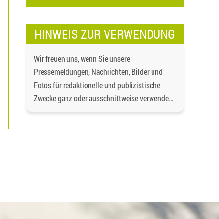
HINWEIS ZUR VERWENDUNG
Wir freuen uns, wenn Sie unsere
Pressemeldungen, Nachrichten, Bilder und
Fotos für redaktionelle und publizistische
Zwecke ganz oder ausschnittweise verwenden,
speichern und vervielfältigen, wenn und soweit
der Inhalt nicht verändert wird. Dabei ist als
Quelle
https://bgd-wohnen.de/
und als
Urheberrechtsvermerk die Baugenossenschaft
Dormagen eG anzugeben. Eine gewerbliche
Verwendung oder gewerbliche Weitergabe an
Dritte ist nicht gestattet. Die Urheberrechte
liegen bei der Baugenossenschaft Dormagen
eG, es sei denn, ein anderer Urheber ist