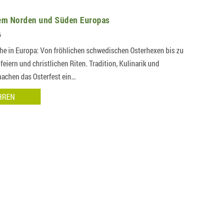
em Norden und Süden Europas
6
che in Europa: Von fröhlichen schwedischen Osterhexen bis zu
feiern und christlichen Riten. Tradition, Kulinarik und
machen das Osterfest ein…
HREN