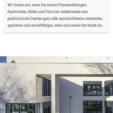
Wir freuen uns, wenn Sie unsere Pressemeldungen,
Nachrichten, Bilder und Fotos für redaktionelle und
publizistische Zwecke ganz oder ausschnittweise verwenden,
speichern und vervielfältigen, wenn und soweit der Inhalt nicht
verändert wird. Dabei ist als Quelle
https://bgd-
wohnen.de/
und als Urheberrechtsvermerk die
Baugenossenschaft Dormagen eG anzugeben. Eine
gewerbliche Verwendung oder gewerbliche Weitergabe an
Dritte ist nicht gestattet. Die Urheberrechte liegen bei der
Baugenossenschaft Dormagen eG, es sei denn, ein anderer
Urheber ist angegeben, z.B. bei Bildern und Fotos von
Fotostock-Anbietern. In diesen Fällen wenden Sie sich bitte an
den jeweiligen Rechteinhaber, wenn Sie das Material
verwenden wollen.