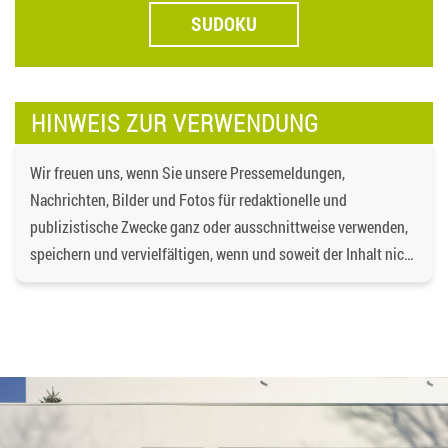
SUDOKU
HINWEIS ZUR VERWENDUNG
Wir freuen uns, wenn Sie unsere Pressemeldungen,
Nachrichten, Bilder und Fotos für redaktionelle und
publizistische Zwecke ganz oder ausschnittweise verwenden,
speichern und vervielfältigen, wenn und soweit der Inhalt nicht
verändert wird. Dabei ist als Quelle
https://bgd-
wohnen.de/
und als Urheberrechtsvermerk die
Baugenossenschaft Dormagen eG anzugeben. Eine
gewerbliche Verwendung oder gewerbliche Weitergabe an
Dritte ist nicht gestattet. Die Urheberrechte liegen bei der
Baugenossenschaft Dormagen eG, es sei denn, ein anderer
Urheber ist angegeben, z.B. bei Bildern und Fotos von