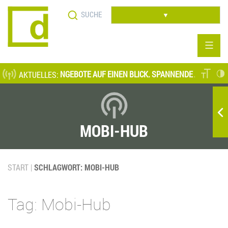
Direkt
Suche
zum
▼
Inhalt
TUELLE STELLENANGEBOTE AUF EINEN BLICK. SPANNENDE AUFGABENF
AKTUELLES:
MOBI-HUB
START
SCHLAGWORT: MOBI-HUB
Tag: Mobi-Hub