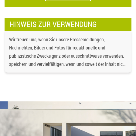
HINWEIS ZUR VERWENDUNG
Wir freuen uns, wenn Sie unsere Pressemeldungen,
Nachrichten, Bilder und Fotos für redaktionelle und
publizistische Zwecke ganz oder ausschnittweise verwenden,
speichern und vervielfältigen, wenn und soweit der Inhalt nicht
verändert wird. Dabei ist als Quelle
https://bgd-
wohnen.de/
und als Urheberrechtsvermerk die
Baugenossenschaft Dormagen eG anzugeben. Eine
gewerbliche Verwendung oder gewerbliche Weitergabe an
Dritte ist nicht gestattet. Die Urheberrechte liegen bei der
Baugenossenschaft Dormagen eG, es sei denn, ein anderer
Urheber ist angegeben, z.B. bei Bildern und Fotos von
Fotostock-Anbietern. In diesen Fällen wenden Sie sich bitte an