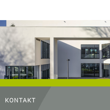
wohnen.de/
und als Urheberrechtsvermerk die
Baugenossenschaft Dormagen eG anzugeben. Eine
gewerbliche Verwendung oder gewerbliche Weitergabe an
Dritte ist nicht gestattet. Die Urheberrechte liegen bei der
Baugenossenschaft Dormagen eG, es sei denn, ein anderer
Urheber ist angegeben, z.B. bei Bildern und Fotos von
Fotostock-Anbietern. In diesen Fällen wenden Sie sich bitte an
den jeweiligen Rechteinhaber, wenn Sie das Material
verwenden wollen.
KONTAKT