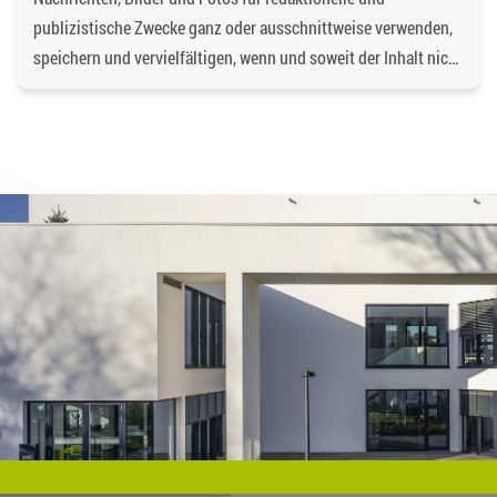
publizistische Zwecke ganz oder ausschnittweise verwenden,
speichern und vervielfältigen, wenn und soweit der Inhalt nicht
verändert wird. Dabei ist als Quelle
https://bgd-
wohnen.de/
und als Urheberrechtsvermerk die
Baugenossenschaft Dormagen eG anzugeben. Eine
gewerbliche Verwendung oder gewerbliche Weitergabe an
Dritte ist nicht gestattet. Die Urheberrechte liegen bei der
Baugenossenschaft Dormagen eG, es sei denn, ein anderer
Urheber ist angegeben, z.B. bei Bildern und Fotos von
Fotostock-Anbietern. In diesen Fällen wenden Sie sich bitte an
den jeweiligen Rechteinhaber, wenn Sie das Material
verwenden wollen.