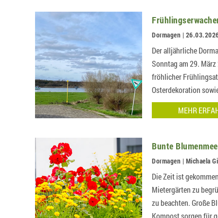
Frühlingserwache
Dormagen | 26.03.202
Der alljährliche Dor
Sonntag am 29. März 2
fröhlicher Frühlings
Osterdekoration sowi
an….
MEHR ERFA
Bunte Blumenmee
Dormagen | Michaela Gi
Die Zeit ist gekomme
Mietergärten zu begrü
zu beachten. Große 
Kompost sorgen für 