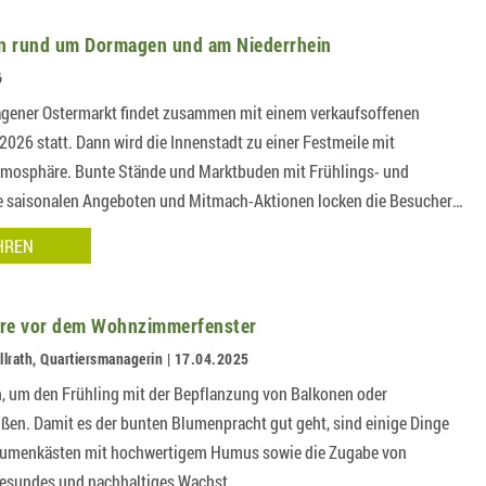
n rund um Dormagen und am Niederrhein
6
magener Ostermarkt findet zusammen mit einem verkaufsoffenen
026 statt. Dann wird die Innenstadt zu einer Festmeile mit
atmosphäre. Bunte Stände und Marktbuden mit Frühlings- und
e saisonalen Angeboten und Mitmach-Aktionen locken die Besucher
HREN
re vor dem Wohnzimmerfenster
llrath, Quartiersmanagerin | 17.04.2025
n, um den Frühling mit der Bepflanzung von Balkonen oder
ßen. Damit es der bunten Blumenpracht gut geht, sind einige Dinge
Blumenkästen mit hochwertigem Humus sowie die Zugabe von
gesundes und nachhaltiges Wachst…