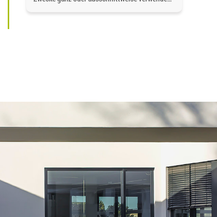
speichern und vervielfältigen, wenn und soweit
der Inhalt nicht verändert wird. Dabei ist als
Quelle
https://bgd-wohnen.de/
und als
Urheberrechtsvermerk die Baugenossenschaft
Dormagen eG anzugeben. Eine gewerbliche
Verwendung oder gewerbliche Weitergabe an
Dritte ist nicht gestattet. Die Urheberrechte
liegen bei der Baugenossenschaft Dormagen
eG, es sei denn, ein anderer Urheber ist
angegeben, z.B. bei Bildern und Fotos von
Fotostock-Anbietern. In diesen Fällen wenden
Sie sich bitte an den jeweiligen Rechteinhaber,
wenn Sie das Material verwenden wollen.