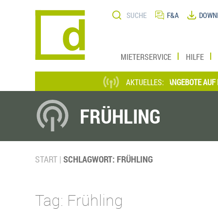
Direkt
Suche
zum
F&A
DOWN
Inhalt
MIETERSERVICE
HILFE
*** AKTUELLE STELLENANGEBOTE AUF EINEN
AKTUELLES:
FRÜHLING
START
SCHLAGWORT: FRÜHLING
Tag: Frühling