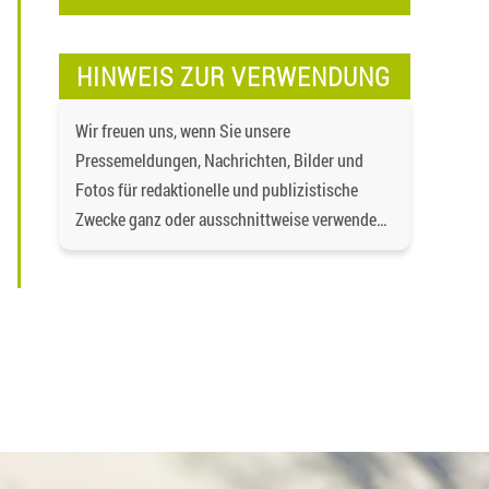
HINWEIS ZUR VERWENDUNG
Wir freuen uns, wenn Sie unsere
Pressemeldungen, Nachrichten, Bilder und
Fotos für redaktionelle und publizistische
Zwecke ganz oder ausschnittweise verwenden,
speichern und vervielfältigen, wenn und soweit
der Inhalt nicht verändert wird. Dabei ist als
Quelle
https://bgd-wohnen.de/
und als
Urheberrechtsvermerk die Baugenossenschaft
Dormagen eG anzugeben. Eine gewerbliche
Verwendung oder gewerbliche Weitergabe an
Dritte ist nicht gestattet. Die Urheberrechte
liegen bei der Baugenossenschaft Dormagen
eG, es sei denn, ein anderer Urheber ist