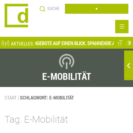
Direkt
Suche
zum
▼
Inhalt
UELLE STELLENANGEBOTE AUF EINEN BLICK. SPANNENDE AUFGABENFE
AKTUELLES:
E-MOBILITÄT
START
SCHLAGWORT: E-MOBILITÄT
Tag: E-Mobilität