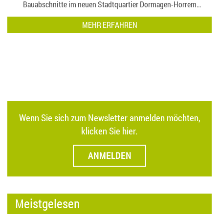
Bauabschnitte im neuen Stadtquartier Dormagen-Horrem
geschaffen. Die BGD setzt damit ein Zeichen der Zuversicht für die
MEHR ERFAHREN
weitere Umsetzung des Großprojekts….
Wenn Sie sich zum Newsletter anmelden möchten,
klicken Sie hier.
ANMELDEN
Meistgelesen