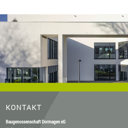
Baugenossenschaft Dormagen eG anzugeben. Eine
gewerbliche Verwendung oder gewerbliche Weitergabe an
Dritte ist nicht gestattet. Die Urheberrechte liegen bei der
Baugenossenschaft Dormagen eG, es sei denn, ein anderer
Urheber ist angegeben, z.B. bei Bildern und Fotos von
Fotostock-Anbietern. In diesen Fällen wenden Sie sich bitte an
den jeweiligen Rechteinhaber, wenn Sie das Material
verwenden wollen.
KONTAKT
Baugenossenschaft Dormagen eG