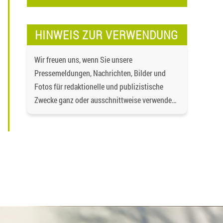
HINWEIS ZUR VERWENDUNG
Wir freuen uns, wenn Sie unsere
Pressemeldungen, Nachrichten, Bilder und
Fotos für redaktionelle und publizistische
Zwecke ganz oder ausschnittweise verwenden,
speichern und vervielfältigen, wenn und soweit
der Inhalt nicht verändert wird. Dabei ist als
Quelle
https://bgd-wohnen.de/
und als
Urheberrechtsvermerk die Baugenossenschaft
Dormagen eG anzugeben. Eine gewerbliche
Verwendung oder gewerbliche Weitergabe an
Dritte ist nicht gestattet. Die Urheberrechte
liegen bei der Baugenossenschaft Dormagen
eG, es sei denn, ein anderer Urheber ist