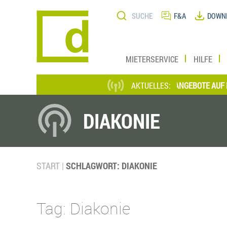
Direkt
Suche
zum
F&A
DOWN
Inhalt
MIETERSERVICE
HILFE
*** AKTUELLE STELLENANGEBOTE AUF EINE
AKTUELLES:
DIAKONIE
START
SCHLAGWORT: DIAKONIE
Tag: Diakonie