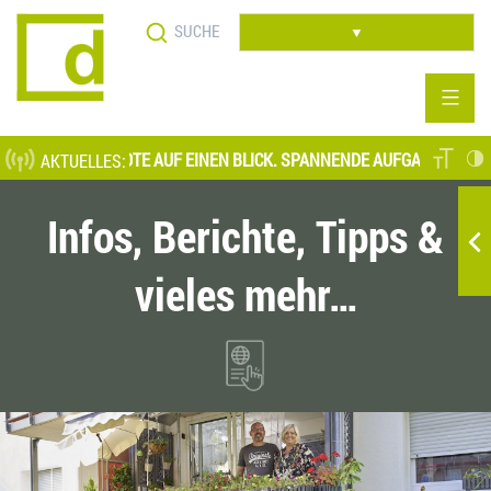
Direkt
Suche
zum
▼
Inhalt
LLENANGEBOTE AUF EINEN BLICK. SPANNENDE AUFGABENFELDER AUF
AKTUELLES:
Infos, Berichte, Tipps &
vieles mehr…