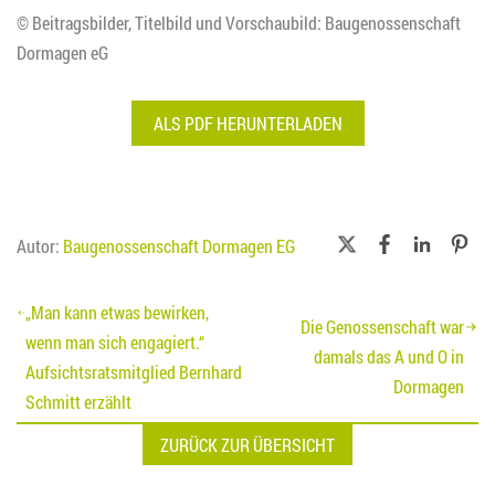
© Beitragsbilder, Titelbild und Vorschaubild: Baugenossenschaft
Dormagen eG
ALS PDF HERUNTERLADEN
Autor:
Baugenossenschaft Dormagen EG
Beitragsnavigation
„Man kann etwas bewirken,
Die Genossenschaft war
wenn man sich engagiert.“
damals das A und O in
Aufsichtsratsmitglied Bernhard
Dormagen
Schmitt erzählt
ZURÜCK ZUR ÜBERSICHT