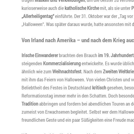
kurioserweise auch die
katholische Kirche
mit, als sie unter
P
„Allerheiligentag“
einführte. Der 31. Oktober war der „Tag vor
„Halloween“. Was später daraus wurde, hatte ansonsten mit 
Von Irland nach Amerika – und nach dem Krieg au
Irische Einwanderer
brachten den Brauch
im 19. Jahrhundert
steigenden
Kommerzialisierung
entwickelte. Es wurde üblic
ähnlich wie zum
Weihnachtsfest
. Nach dem
Zweiten Weltkri
mit ihm das Feiern von Halloween. Von vielen Christen und
Beliebtheit des Festes in Deutschland
kritisch
gesehen, beson
Reformationstag immer mehr in den Schatten. Doch besonder
Tradition
abbringen und fordern bei abendlichen Touren an 
zumeist von Erwachsenen begleitet. Selbst wer dem Hallowee
freundlichen Geste und ein paar Süßigkeiten eine Freude ma