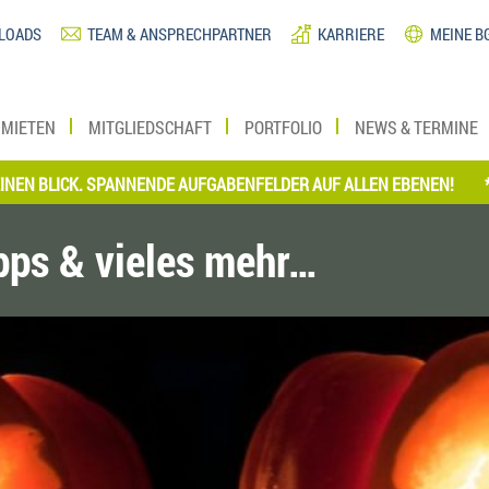
LOADS
TEAM & ANSPRECHPARTNER
KARRIERE
MEINE B
MIETEN
MITGLIEDSCHAFT
PORTFOLIO
NEWS & TERMINE
CK. SPANNENDE AUFGABENFELDER AUF ALLEN EBENEN!
*** JETZT
ipps & vieles mehr…