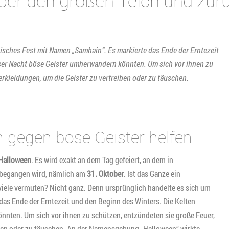
über den großen Teich und zur
tisches Fest mit Namen „Samhain“. Es markierte das Ende der Erntezeit
eser Nacht böse Geister umherwandern könnten. Um sich vor ihnen zu
rkleidungen, um die Geister zu vertreiben oder zu täuschen.
 gegen böse Geister helfen
Halloween
. Es wird exakt an dem Tag gefeiert, an dem in
begangen wird, nämlich am
31. Oktober
. Ist das Ganze ein
 viele vermuten? Nicht ganz. Denn ursprünglich handelte es sich um
 das Ende der Erntezeit und den Beginn des Winters. Die Kelten
nten. Um sich vor ihnen zu schützen, entzündeten sie große Feuer,
eiben oder zu täuschen. An der Namensgebung „Halloween“ wirkte