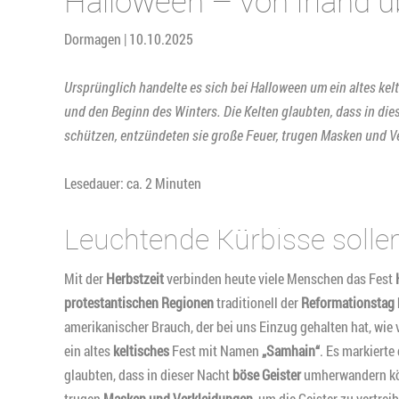
Halloween – von Irland 
Dormagen | 10.10.2025
Ursprünglich handelte es sich bei Halloween um ein altes kel
und den Beginn des Winters. Die Kelten glaubten, dass in di
schützen, entzündeten sie große Feuer, trugen Masken und Ve
Lesedauer: ca. 2 Minuten
Leuchtende Kürbisse sollen
Mit der
Herbstzeit
verbinden heute viele Menschen das Fest
protestantischen Regionen
traditionell der
Reformationstag
amerikanischer Brauch, der bei uns Einzug gehalten hat, wie
ein altes
keltisches
Fest mit Namen
„Samhain“
. Es markierte
glaubten, dass in dieser Nacht
böse Geister
umherwandern kön
trugen
Masken und Verkleidungen
, um die Geister zu vertr