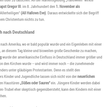
apst Gregor III
. im 8. Jahrhundert den
1. November als
 Allerheiligen“
(All Hallows Eve)
. Daraus entwickelte sich der Begriff
dem Christentum nichts zu tun.
ch nach Deutschland
nach Amerika, wo er bald populär wurde und ein Eigenleben mit einer
h, an diesem Tag kleine und bisweilen große Geschenke zu machen,
eg
wurde der amerikanische Einfluss in Deutschland immer größer und
 von den Kirchen wurde – und wird immer noch – die zunehmende
ders unter gläubigen Protestanten. Denn es stellt den
s Kinder und Jugendliche lassen sich nicht von der
neuerlichen
den Haustüren
„Süßes oder Saures“
ein. Jüngere Kinder werden dabei
n-Trubel eher skeptisch gegenübersteht, kann den Kindern mit einer
chen.