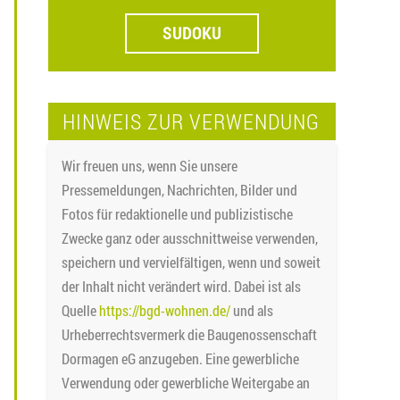
SUDOKU
HINWEIS ZUR VERWENDUNG
Wir freuen uns, wenn Sie unsere
Pressemeldungen, Nachrichten, Bilder und
Fotos für redaktionelle und publizistische
Zwecke ganz oder ausschnittweise verwenden,
speichern und vervielfältigen, wenn und soweit
der Inhalt nicht verändert wird. Dabei ist als
Quelle
https://bgd-wohnen.de/
und als
Urheberrechtsvermerk die Baugenossenschaft
Dormagen eG anzugeben. Eine gewerbliche
Verwendung oder gewerbliche Weitergabe an