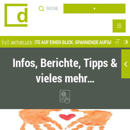
Direkt
Suche
zum
▼
Inhalt
ELLENANGEBOTE AUF EINEN BLICK. SPANNENDE AUFGABENFELDER AU
AKTUELLES:
Infos, Berichte, Tipps &
vieles mehr…