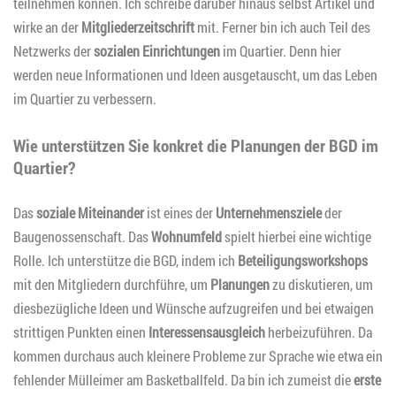
teilnehmen können. Ich schreibe darüber hinaus selbst Artikel und
wirke an der
Mitgliederzeitschrift
mit. Ferner bin ich auch Teil des
Netzwerks der
sozialen Einrichtungen
im Quartier. Denn hier
werden neue Informationen und Ideen ausgetauscht, um das Leben
im Quartier zu verbessern.
Wie unterstützen Sie konkret die Planungen der BGD im
Quartier?
Das
soziale Miteinander
ist eines der
Unternehmensziele
der
Baugenossenschaft. Das
Wohnumfeld
spielt hierbei eine wichtige
Rolle. Ich unterstütze die BGD, indem ich
Beteiligungsworkshops
mit den Mitgliedern durchführe, um
Planungen
zu diskutieren, um
diesbezügliche Ideen und Wünsche aufzugreifen und bei etwaigen
strittigen Punkten einen
Interessensausgleich
herbeizuführen. Da
kommen durchaus auch kleinere Probleme zur Sprache wie etwa ein
fehlender Mülleimer am Basketballfeld. Da bin ich zumeist die
erste