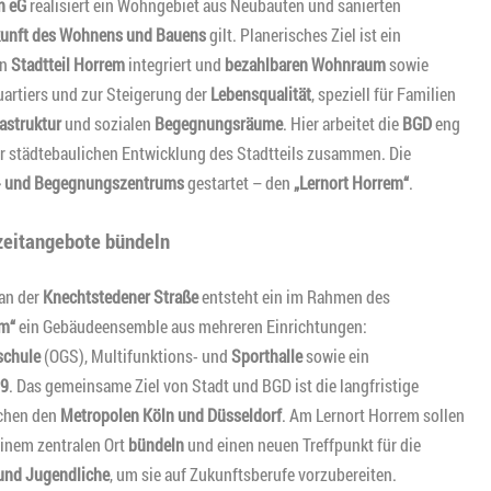
n eG
realisiert ein Wohngebiet aus Neubauten und sanierten
unft des Wohnens und Bauens
gilt. Planerisches Ziel ist ein
en
Stadtteil Horrem
integriert und
bezahlbaren Wohnraum
sowie
rtiers und zur Steigerung der
Lebensqualität
, speziell für Familien
astruktur
und sozialen
Begegnungsräume
. Hier arbeitet die
BGD
eng
 städtebaulichen Entwicklung des Stadtteils zusammen. Die
- und Begegnungszentrums
gestartet – den
„Lernort Horrem“
.
izeitangebote bündeln
an der
Knechtstedener Straße
entsteht ein im Rahmen des
em“
ein Gebäudeensemble aus mehreren Einrichtungen:
schule
(OGS), Multifunktions- und
Sporthalle
sowie ein
9
. Das gemeinsame Ziel von Stadt und BGD ist die langfristige
chen den
Metropolen Köln und Düsseldorf
. Am Lernort Horrem sollen
inem zentralen Ort
bündeln
und einen neuen Treffpunkt für die
und Jugendliche
, um sie auf Zukunftsberufe vorzubereiten.