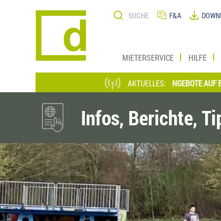
Direkt
Suche
zum
F&A
DOWN
Inhalt
MIETERSERVICE
HILFE
*** AKTUELLE STELLENANGEBOTE AUF EINEN BLI
AKTUELLES:
Infos, Berichte, T