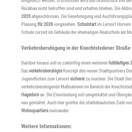
umgesetzt werden. Erschlossen wird das Grundstück von der
Rückbau nicht betroffen sind und erhalten blieben. Die Ab
2025
abgeschlossen. Die Genehmigung und Ausführungsplanu
Planung
für 2026
vorgesehen.
Schulstart
im Lernort Horrem 
Schule zurzeit im Gebäude der ehemaligen Realschule am M
Verkehrsberuhigung in der Knechtstedener Straße b
Darüber hinaus soll es zukünftig einen weiteren
fußläufigen
Das
verkehrsberuhigte
Konzept des neuen Stadtquartiers Do
Jugendlichen zum Lernort
sicherer
zu machen. Die Stadt Dorma
verkehrsberuhigende Maßnahmen im Bereich der Knechtste
Hagedorn
an. Die Einmündung soll umgestaltet und Übergä
neu gestaltet. Auch hier greifen die städtebaulichen Ziele 
Wohnquartiers
ineinander.
Weitere Informationen: