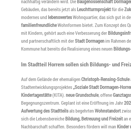
nachhaltig verändern wird. Die
Baugenossenschaft Dormage
Gebäuden, das bereits jetzt als
Leuchtturmprojekt
für die
Zuk
modernes und
lebenswertes
Wohnquartier, das sich gut in d
familienfreundliche
Wohnformen bietet. Zum Konzept des Qua
mit Kindern, gehört auch eine Verbesserung der
Bildungsinfr
und partnerschaftlich mit der
Stadt Dormagen
im Rahmen der
Kommune hat bereits die Realisierung eines neuen
Bildungs
Im Stadtteil Horrem sollen sich Bildungs- und Fre
Auf dem Gelände der ehemaligen
Christoph-Rensing-Schule
Stadtentwicklungsprojektes
„Soziale Stadt Dormagen-Horr
Kindertagestätte
(KITA).
neue Grundschule
, offene
Ganztags
Begegnungszentrum. Geplant ist eine Eröffnung im Jahr
202
Aufwertung des Stadtteils
als begehrten
Wohnstandort
zwis
sich die Lebensbereiche
Bildung, Betreuung und Freizeit
an e
Nachbarschaft schaffen. Besonders fördern will man
Kinder 