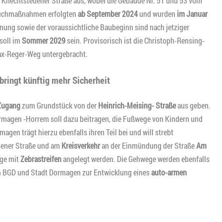
 Knechtstedener Straße aus, wobei die Gebäude Nr. 51 und 53 vom
bruchmaßnahmen erfolgten
ab September 2024
und wurden
im Januar
ng sowie der voraussichtliche Baubeginn sind nach jetziger
soll im
Sommer 2029
sein. Provisorisch ist die Christoph-Rensing-
ax-Reger-Weg untergebracht.
ringt künftig mehr Sicherheit
 Zugang
zum Grundstück von der
Heinrich-Meising- Straße
aus geben.
rmagen -Horrem soll dazu beitragen, die Fußwege von Kindern und
gen trägt hierzu ebenfalls ihren Teil bei und will strebt
dener Straße und am
Kreisverkehr
an der Einmündung der Straße
Am
nge mit
Zebrastreifen
angelegt werden. Die Gehwege werden ebenfalls
von BGD und Stadt Dormagen zur Entwicklung eines
auto-armen