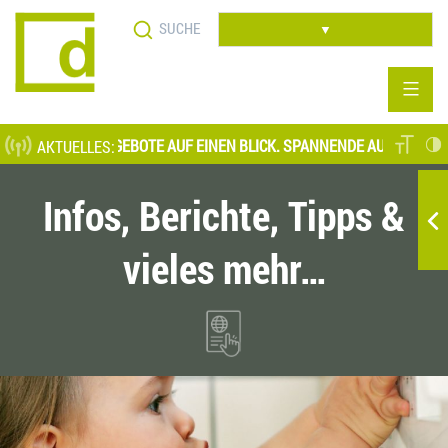
Direkt
Suche
zum
▼
Inhalt
LLE STELLENANGEBOTE AUF EINEN BLICK. SPANNENDE AUFGABENFELD
AKTUELLES:
Infos, Berichte, Tipps &
vieles mehr…