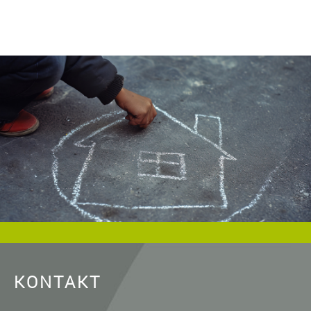
wohnen.de/
und als Urheberrechtsvermerk die
Baugenossenschaft Dormagen eG anzugeben. Eine
gewerbliche Verwendung oder gewerbliche Weitergabe an
Dritte ist nicht gestattet. Die Urheberrechte liegen bei der
Baugenossenschaft Dormagen eG, es sei denn, ein anderer
Urheber ist angegeben, z.B. bei Bildern und Fotos von
Fotostock-Anbietern. In diesen Fällen wenden Sie sich bitte an
den jeweiligen Rechteinhaber, wenn Sie das Material
verwenden wollen.
KONTAKT