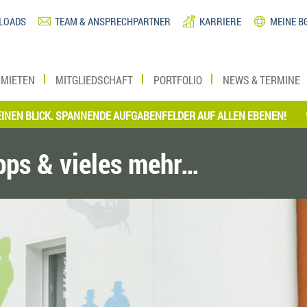
LOADS
TEAM & ANSPRECHPARTNER
KARRIERE
MEINE B
MIETEN
MITGLIEDSCHAFT
PORTFOLIO
NEWS & TERMINE
ICK. SPANNENDE AUFGABENFELDER AUF ALLEN EBENEN!
*** JETZ
ipps & vieles mehr…