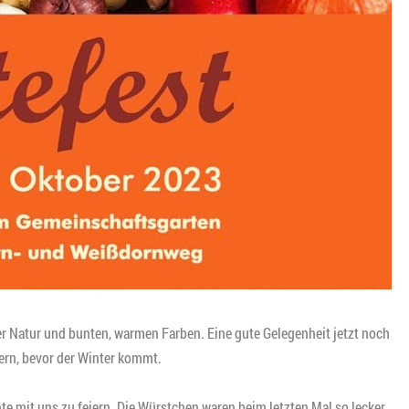
er Natur und bunten, warmen Farben. Eine gute Gelegenheit jetzt noch
n, bevor der Winter kommt.
te mit uns zu feiern. Die Würstchen waren beim letzten Mal so lecker,