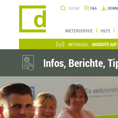
Direkt
Suche
zum
F&A
DOWN
Inhalt
MIETERSERVICE
HILFE
*** AKTUELLE STELLENANGEBOTE AUF EINEN B
AKTUELLES:
Infos, Berichte, T